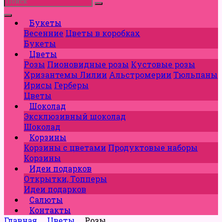
Букеты
Весенние
Цветы в коробках
Букеты
Цветы
Розы
Пионовидные розы
Кустовые розы
Хризантемы
Лилии
Альстромерии
Тюльпаны
Ирисы
Герберы
Цветы
Шоколад
Эксклюзивный шоколад
Шоколад
Корзины
Корзины с цветами
Продуктовые наборы
Корзины
Идеи подарков
Открытки, Топперы
Идеи подарков
Салюты
Контакты
Главная
Цветы
Розы